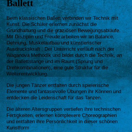
Ballett
Beim klassischen Ballett verbinden wir Technik mit
Kunst. Die Schüler erlernen zunächst die
Grundhaltung und die graziösen Bewegungsabläufe.
Mit Disziplin und Freude arbeiten wir an Balance,
Dehnung, Muskelaufbau und künstlerischer
Ausdruckskraft . Der Unterricht verläuft nach der
Waganova Methodik und bildet durch die Technik, an
der Ballettstange und im Raum (Sprung und
Drehkombinationen), eine gute Struktur für die
Weiterentwicklung.
Die jungen Tänzer entfalten durch spielerische
Elemente und fantasievolle Übungen ihr Können und
entdecken die Leidenschaft für das Tanzen.
Die älteren Altersgruppen vertiefen ihre technischen
Fertigkeiten, erlernen komplexere Choreographien
und entfalten ihre Persönlichkeit in dieser schönen
Kunstform