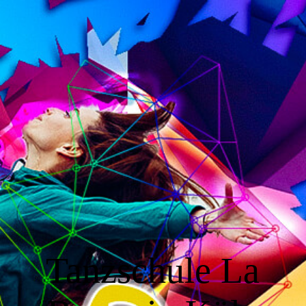
Startseite
Kurse
Standorte
Stundenplan
Galerie
Tanzschule La