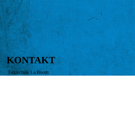
KONTAKT
Tanzschule La Boom
Anastasia Busygin
Cookie-Einstellungen
Paul-Löbe-Weg 16
Diese Webseite verwendet Cookies, um Besuchern ein optimales
50769 Köln
Nutzererlebnis zu bieten. Bestimmte Inhalte von Drittanbietern werden
nur angezeigt, wenn die entsprechende Option aktiviert ist. Die
Achtung der Unterricht findet in anderen Räumen statt.
Datenverarbeitung kann dann auch in einem Drittland erfolgen.
Siehe Standorte
Weitere Informationen hierzu in der Datenschutzerklärung.
Technisch notwendige
Telefon: +49 157 37 53 13 06
Diese Cookies sind zum Betrieb der Webseite notwendig, z.B. zum
E-Mail: info@tanzschule-la-boom.de
Schutz vor Hackerangriffen und zur Gewährleistung eines
konsistenten und der Nachfrage angepassten Erscheinungsbilds der